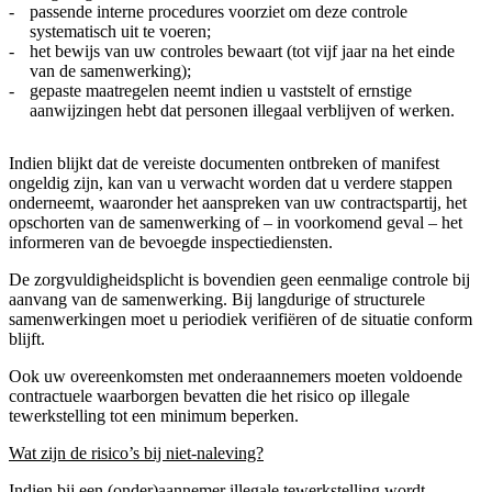
passende interne procedures voorziet om deze controle
systematisch uit te voeren;
het bewijs van uw controles bewaart (tot vijf jaar na het einde
van de samenwerking);
gepaste maatregelen neemt indien u vaststelt of ernstige
aanwijzingen hebt dat personen illegaal verblijven of werken.
Indien blijkt dat de vereiste documenten ontbreken of manifest
ongeldig zijn, kan van u verwacht worden dat u verdere stappen
onderneemt, waaronder het aanspreken van uw contractspartij, het
opschorten van de samenwerking of – in voorkomend geval – het
informeren van de bevoegde inspectiediensten.
De zorgvuldigheidsplicht is bovendien geen eenmalige controle bij
aanvang van de samenwerking. Bij langdurige of structurele
samenwerkingen moet u periodiek verifiëren of de situatie conform
blijft.
Ook uw overeenkomsten met onderaannemers moeten voldoende
contractuele waarborgen bevatten die het risico op illegale
tewerkstelling tot een minimum beperken.
Wat zijn de risico’s bij niet-naleving?
Indien bij een (onder)aannemer illegale tewerkstelling wordt