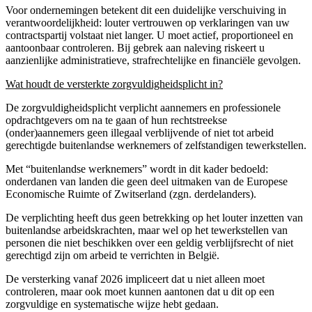
Voor ondernemingen betekent dit een duidelijke verschuiving in
verantwoordelijkheid: louter vertrouwen op verklaringen van uw
contractspartij volstaat niet langer. U moet actief, proportioneel en
aantoonbaar controleren. Bij gebrek aan naleving riskeert u
aanzienlijke administratieve, strafrechtelijke en financiële gevolgen.
Wat houdt de versterkte zorgvuldigheidsplicht in?
De zorgvuldigheidsplicht verplicht aannemers en professionele
opdrachtgevers om na te gaan of hun rechtstreekse
(onder)aannemers geen illegaal verblijvende of niet tot arbeid
gerechtigde buitenlandse werknemers of zelfstandigen tewerkstellen.
Met “buitenlandse werknemers” wordt in dit kader bedoeld:
onderdanen van landen die geen deel uitmaken van de Europese
Economische Ruimte of Zwitserland (zgn. derdelanders).
De verplichting heeft dus geen betrekking op het louter inzetten van
buitenlandse arbeidskrachten, maar wel op het tewerkstellen van
personen die niet beschikken over een geldig verblijfsrecht of niet
gerechtigd zijn om arbeid te verrichten in België.
De versterking vanaf 2026 impliceert dat u niet alleen moet
controleren, maar ook moet kunnen aantonen dat u dit op een
zorgvuldige en systematische wijze hebt gedaan.